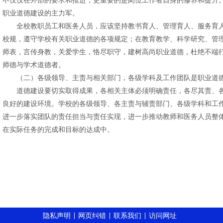
不仅仅在外部的要求和推进，更重要的是岗位工作者自身的修养和提升
职业道德建设的主力军。
全校教职员工和医务人员，应该坚持教书育人、管理育人、服务育人
校规，遵守学校有关职业道德的各项规定；在教育教学、科学研究、管
师表，言传身教，关爱学生，恪尽职守，建树高尚职业道德，杜绝不端
师德与学术道德者。
（二）各级领导、主责与相关部门，各级学科及工作团队是职业道德
道德建设要切实取得成果，各相关主体必须明确责任，各尽其责、各
良好的建设环境。学校的各级领导、各主责与辅责部门、各级学科和工
进一步落实团队的责任担当与责任实现，进一步推动教师和医务人员整
在实际任务的完成和目标的达成中。
隐私声明
网页纠错
联系我们
访问网址